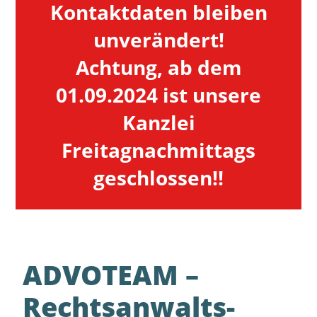
Kontaktdaten bleiben
unverändert!
Achtung, ab dem
01.09.2024 ist unsere
Kanzlei
Freitagnachmittags
geschlossen!!
ADVOTEAM –
Rechts­anwalts­